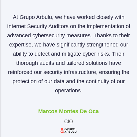
ty
At Grupo Arbulu, we have worked closely with
A
a
Internet Security Auditors on the implementation of
advanced cybersecurity measures. Thanks to their
expertise, we have significantly strengthened our
p
nt
ability to detect and mitigate cyber risks. Their
a
e
thorough audits and tailored solutions have
b
we
reinforced our security infrastructure, ensuring the
o
d
protection of our data and the continuity of our
operations.
Marcos Montes De Oca
CIO