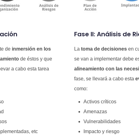
zación
Fase II: Análisis de 
nte de
inmersión en los
La
toma de decisiones
en cu
namiento
de éstos y que
se van a implementar debe e
levar a cabo esta tarea
alineamiento con las neces
fase, se llevará a cabo esta
e
como:
so
Activos críticos
ad
Amenazas
esos
Vulnerabilidades
mplementadas, etc
Impacto y riesgo