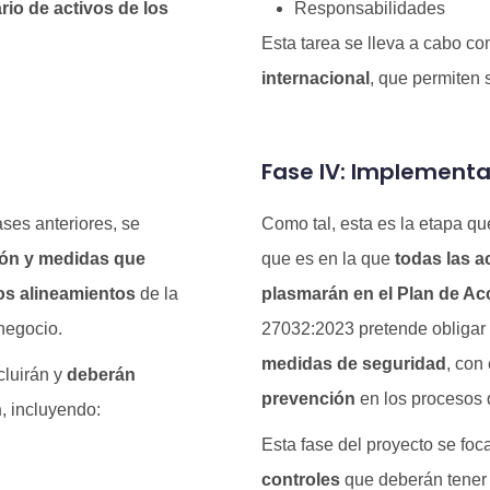
rio de activos de los
Responsabilidades
Esta tarea se lleva a cabo c
internacional
, que permiten 
Fase IV: Implementa
ases anteriores, se
Como tal, esta es la etapa q
ión y medidas que
que es en la que
todas las a
os alineamientos
de la
plasmarán en el Plan de Ac
negocio.
27032:2023 pretende obligar 
medidas de seguridad
, con
cluirán y
deberán
prevención
en los procesos 
n
, incluyendo:
Esta fase del proyecto se foc
controles
que deberán tener 