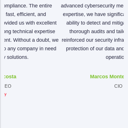
advanced cybersecurity measures. Thanks to their
expertise, we have significantly strengthened our
p
nt
ability to detect and mitigate cyber risks. Their
a
e
thorough audits and tailored solutions have
 we
reinforced our security infrastructure, ensuring the
o
ed
protection of our data and the continuity of our
operations.
Marcos Montes De Oca
CIO