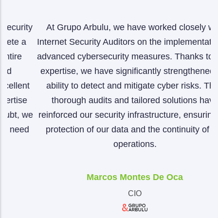
ty
At Grupo Arbulu, we have worked closely with
A
a
Internet Security Auditors on the implementation of
advanced cybersecurity measures. Thanks to their
expertise, we have significantly strengthened our
p
nt
ability to detect and mitigate cyber risks. Their
a
e
thorough audits and tailored solutions have
b
we
reinforced our security infrastructure, ensuring the
o
d
protection of our data and the continuity of our
operations.
Marcos Montes De Oca
CIO