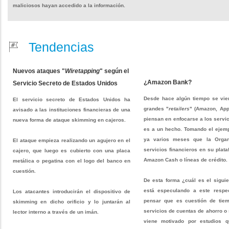
maliciosos hayan accedido a la información.
Tendencias
Nuevos ataques "
Wiretapping
" según el
¿Amazon Bank?
Servicio Secreto de Estados Unidos
Desde hace algún tiempo se vie
El servicio secreto de Estados Unidos ha
grandes "
retailers
" (Amazon, App
avisado a las instituciones financieras de una
piensan en enfocarse a los servic
nueva forma de ataque skimming en cajeros.
es a un hecho. Tomando el ejem
ya varios meses que la Organi
El ataque empieza realizando un agujero en el
servicios financieros en su plat
cajero, que luego es cubierto con una placa
Amazon Cash o líneas de crédito.
metálica o pegatina con el logo del banco en
cuestión.
De esta forma ¿cuál es el sigui
está especulando a este respe
Los atacantes introducirán el dispositivo de
pensar que es cuestión de tie
skimming en dicho orificio y lo juntarán al
servicios de cuentas de ahorro o
lector interno a través de un imán.
viene motivado por estudios q