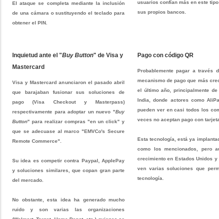
usuarios confían más en este tip
El ataque se completa mediante la inclusión
sus propios bancos.
de una cámara o sustituyendo el teclado para
obtener el PIN.
Inquietud ante el "
Buy Button
" de Visa y
Pago con código QR
Mastercard
Probablemente pagar a través 
mecanismo de pago que más creci
Visa y Mastercard anunciaron el pasado abril
el último año, principalmente d
que barajaban fusionar sus soluciones de
India, donde actores como Ali
pago (Visa Checkout y Masterpass)
pueden ver en casi todos los co
respectivamente para adoptar un nuevo "
Buy
veces no aceptan pago con tarjet
Button
" para realizar compras "en un click" y
que se adecuase al marco "EMVCo's Secure
Esta tecnología, está ya implant
Remote Commerce".
como los mencionados, pero a
crecimiento en Estados Unidos y
Su idea es competir contra Paypal, ApplePay
ven varias soluciones que perm
y soluciones similares, que copan gran parte
tecnología.
del mercado.
No obstante, esta idea ha generado mucho
ruido y son varias las organizaciones