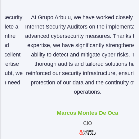
ty
At Grupo Arbulu, we have worked closely with
A
a
Internet Security Auditors on the implementation of
advanced cybersecurity measures. Thanks to their
expertise, we have significantly strengthened our
p
nt
ability to detect and mitigate cyber risks. Their
a
e
thorough audits and tailored solutions have
b
we
reinforced our security infrastructure, ensuring the
o
d
protection of our data and the continuity of our
operations.
Marcos Montes De Oca
CIO