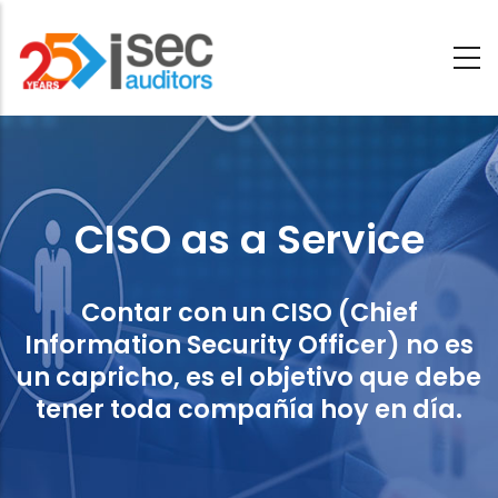
Saltar
al
contenido
CISO
principal
as
a
CISO as a Service
Service
Contar con un CISO (Chief
Information Security Officer) no es
un capricho, es el objetivo que debe
tener toda compañía hoy en día.