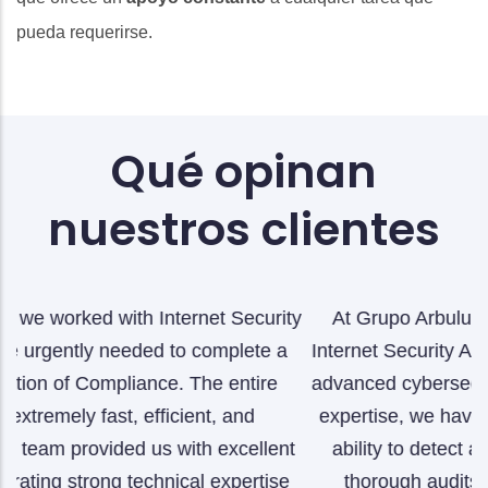
pueda requerirse.
Qué opinan
nuestros clientes
rity
At Grupo Arbulu, we have worked closely with
 a
Internet Security Auditors on the implementation of
e
advanced cybersecurity measures. Thanks to their
expertise, we have significantly strengthened our
ent
ability to detect and mitigate cyber risks. Their
se
thorough audits and tailored solutions have