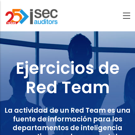
Saltar
al
contenido
Ejercicios
principal
de
Red
Ejercicios de
Team
Red Team
La actividad de un Red Team es una
fuente de información para los
departamentos de inteligencia