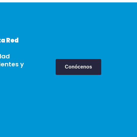
ta Red
dad
ientes y
Conócenos