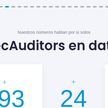
Nuestros números hablan por si solos
ecAuditors en da
35
300