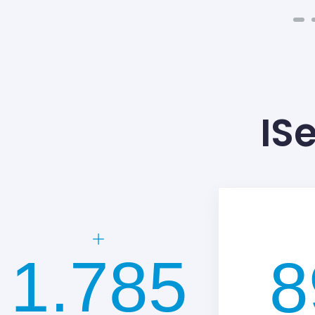
IS
2.600
1.