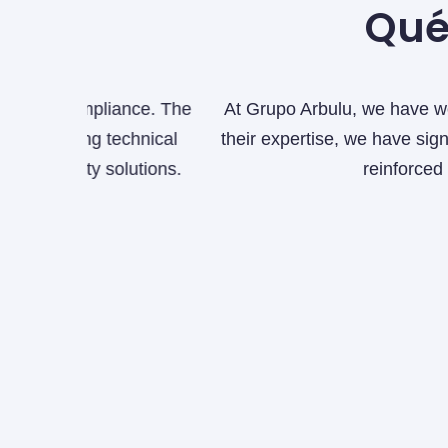
Qué
ance. The
At Grupo Arbulu, we have worked closely wi
echnical
their expertise, we have significantly streng
lutions.
reinforced our security inf