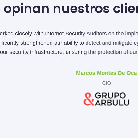
 opinan nuestros clie
th Internet Security Auditors on the implementation of
thened our ability to detect and mitigate cyber risks. The
rastructure, ensuring the protection of our data and the c
Marcos Montes De Oca
CIO