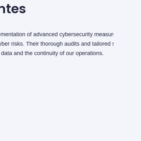
ntes
 advanced cybersecurity measures. Thanks to
As CISO a
ir thorough audits and tailored solutions have
perform 
ontinuity of our operations.
peace of m
mor