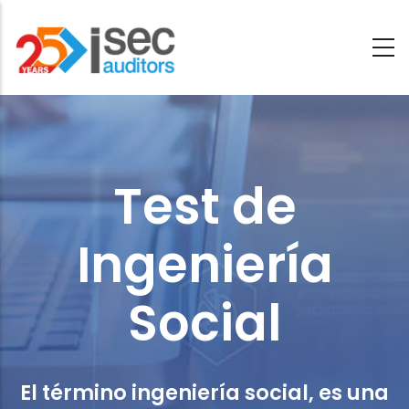
Saltar
al
contenido
Test
principal
de
Ingeniería
Test de
Social
Ingeniería
Social
El término ingeniería social, es una